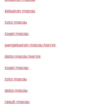
keluaran macau
toto macau
togel macau
pengeluaran macau hari ini
data macau hari ini
togel macau
toto macau
data macau
result macau