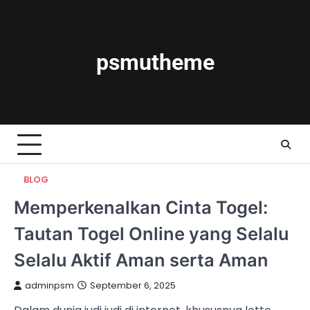
Skip
to
content
psmutheme
BLOG
Memperkenalkan Cinta Togel:
Tautan Togel Online yang Selalu
Selalu Aktif Aman serta Aman
adminpsm
September 6, 2025