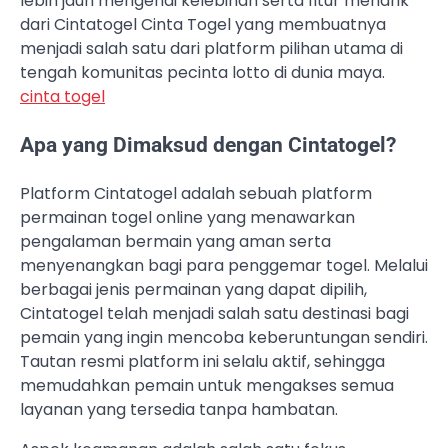
lebih jauh mengenai kelebihan serta fitur menarik
dari Cintatogel Cinta Togel yang membuatnya
menjadi salah satu dari platform pilihan utama di
tengah komunitas pecinta lotto di dunia maya.
cinta togel
Apa yang Dimaksud dengan Cintatogel?
Platform Cintatogel adalah sebuah platform
permainan togel online yang menawarkan
pengalaman bermain yang aman serta
menyenangkan bagi para penggemar togel. Melalui
berbagai jenis permainan yang dapat dipilih,
Cintatogel telah menjadi salah satu destinasi bagi
pemain yang ingin mencoba keberuntungan sendiri.
Tautan resmi platform ini selalu aktif, sehingga
memudahkan pemain untuk mengakses semua
layanan yang tersedia tanpa hambatan.