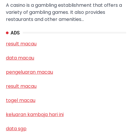
A casino is a gambling establishment that offers a
variety of gambling games. It also provides
restaurants and other amenities…
ADS
result macau
data macau
pengeluaran macau
result macau
togel macau
keluaran kamboja hari ini
data sgp