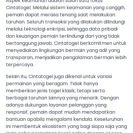
Aspek keamanan adalah salah satu fokus
Cintatogel. Melalui sistem keamanan yang canggih,
pemain dapat merasa tenang saat melakukan
taruhan. Seluruh transaksi yang dilakukan dilindungi
melalui teknologi enkripsi, sehingga data pribadi
dan keuangan pemain terlindungi dari yang tidak
bertanggung jawab. Cintatogel berkomitmen untuk
menyediakan lingkungan bermain yang adil yang
transparan, menjadikan pengalaman bermain lebih
terpercaya.
Selain itu, Cintatogel juga dikenal untuk variasi
permainan yang beragam. Tidak hanya
memberikan jenis togel klasik, tetapi serta
berbagai taruhan lainnya yang menarik. Dengan
adanya dukungan layanan pelanggan yang
responsif, pemain dapat mudah mendapatkan
bantuan apabila mengalami kendala. Keseluruhan
ini membentuk ekosistem yang bagi siapa saja yang