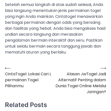
Setelah semua langkah di atas sudah selesai, Anda
bisa langsung menentukan jenis permainan togel
yang ingin Anda mainkan. Cintatogel menawarkan
berbagai permainan dengan odds yang bersaing
dan fasilitas yang hebat. Anda bisa mengakses hasil
undian secara langsung dan merasakan
pengalaman bermain interaktif dan seru. Pastikan
untuk selalu bermain secara tanggung jawab dan
mematuhi aturan yang berlaku.
⟵
⟶
Post
CintaTogel: Lokasi Cari L
Alasan JwTogel Jadi
navigation
permainan Togel
Alternatif Penting dalam
Pilihanmu
Dunia Togel Online Melalui
Jaringan?
Related Posts