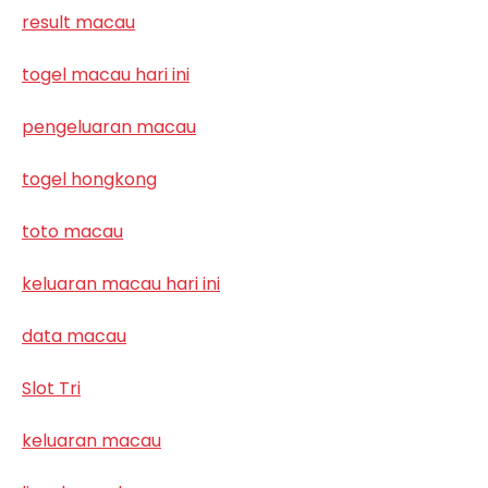
result macau
togel macau hari ini
pengeluaran macau
togel hongkong
toto macau
keluaran macau hari ini
data macau
Slot Tri
keluaran macau