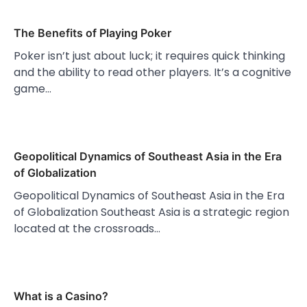
The Benefits of Playing Poker
Poker isn’t just about luck; it requires quick thinking
and the ability to read other players. It’s a cognitive
game…
Geopolitical Dynamics of Southeast Asia in the Era
of Globalization
Geopolitical Dynamics of Southeast Asia in the Era
of Globalization Southeast Asia is a strategic region
located at the crossroads…
What is a Casino?