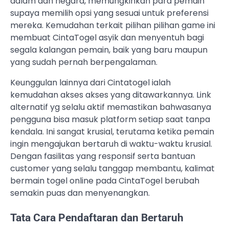
dalam dan negara, memungkinkan para pemain
supaya memilih opsi yang sesuai untuk preferensi
mereka. Kemudahan terkait pilihan pilihan game ini
membuat CintaTogel asyik dan menyentuh bagi
segala kalangan pemain, baik yang baru maupun
yang sudah pernah berpengalaman.
Keunggulan lainnya dari Cintatogel ialah
kemudahan akses akses yang ditawarkannya. Link
alternatif yg selalu aktif memastikan bahwasanya
pengguna bisa masuk platform setiap saat tanpa
kendala. Ini sangat krusial, terutama ketika pemain
ingin mengajukan bertaruh di waktu-waktu krusial.
Dengan fasilitas yang responsif serta bantuan
customer yang selalu tanggap membantu, kalimat
bermain togel online pada CintaTogel berubah
semakin puas dan menyenangkan.
Tata Cara Pendaftaran dan Bertaruh